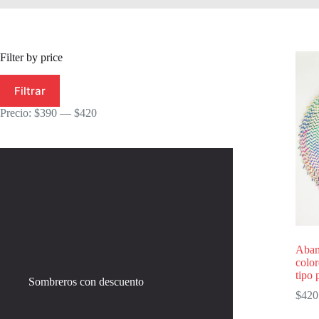
Filter by price
Precio
Precio
Filtrar
mínimo
máximo
Precio:
$390
—
$420
Aban
color
tipo 
Sombreros con descuento
$
420