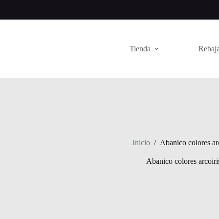
Saltar
al
contenido
Tienda
Rebaja
Inicio
/
Abanico colores arc
Abanico colores arcoiri