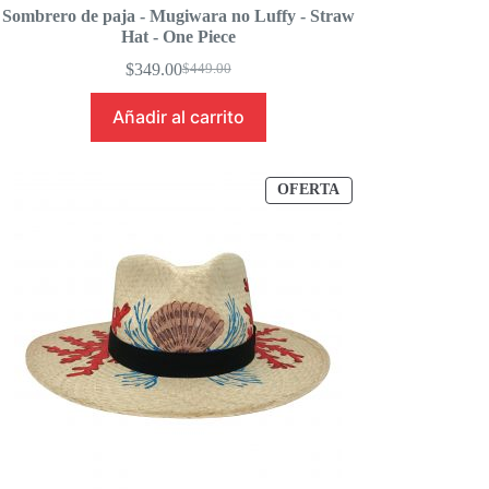
Sombrero de paja - Mugiwara no Luffy - Straw
Hat - One Piece
$
349.00
$
449.00
Original
Current
price
price
Añadir al carrito
was:
is:
$449.00.
$349.00.
PRODUCTO
OFERTA
EN
OFERTA