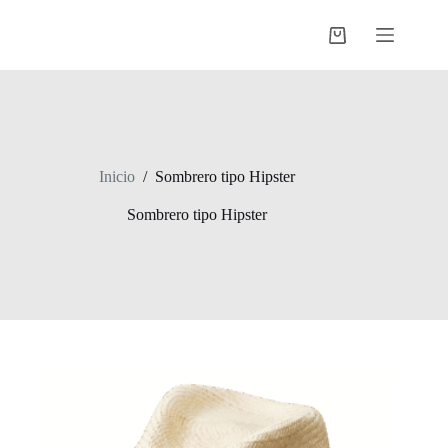
Saltar
al
Shopping
contenido
cart
Inicio
/
Sombrero tipo Hipster
Sombrero tipo Hipster