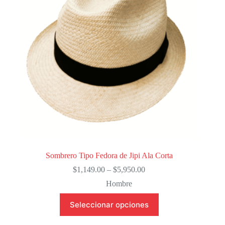
Sombrero Tipo Fedora de Jipi Ala Corta
Price
$
1,149.00
–
$
5,950.00
range:
Hombre
$1,149.00
through
Este
Seleccionar opciones
$5,950.00
producto
tiene
múltiples