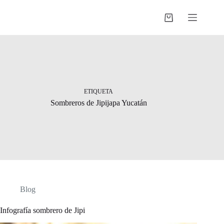
Saltar
al
Shopping
contenido
cart
ETIQUETA
Sombreros de Jipijapa Yucatán
Blog
Infografía sombrero de Jipi