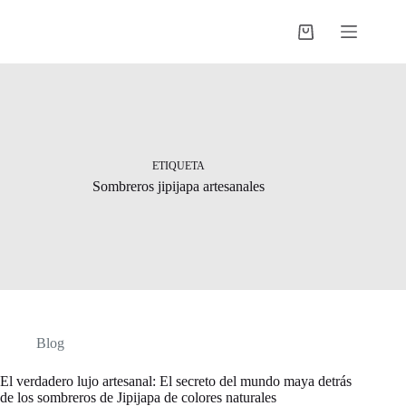
Saltar
al
Shopping
contenido
cart
ETIQUETA
Sombreros jipijapa artesanales
Blog
El verdadero lujo artesanal: El secreto del mundo maya detrás
de los sombreros de Jipijapa de colores naturales