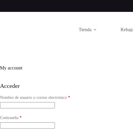
Saltar
al
contenido
Tienda
Rebaja
My account
Acceder
Obligatorio
Nombre de usuario o correo electrónico
*
Obligatorio
Contraseña
*