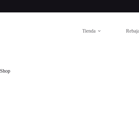
Saltar
al
contenido
Tienda
Rebaja
Shop