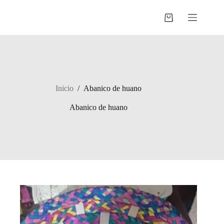
Saltar
al
Shopping
contenido
cart
Inicio
/
Abanico de huano
Abanico de huano