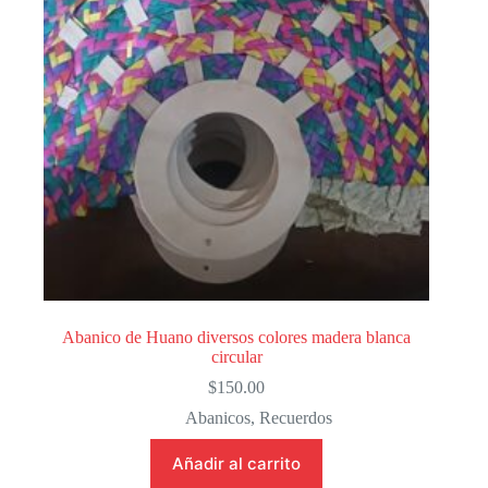
Abanico de Huano diversos colores madera blanca
circular
$
150.00
Abanicos
,
Recuerdos
Añadir al carrito