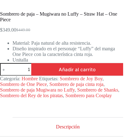
Sombrero de paja – Mugiwara no Luffy – Straw Hat – One
Piece
$
349.00
$
449.00
Original
Current
price
price
Material: Paja natural de alta resistencia.
was:
is:
Diseño inspirado en el personaje “Luffy” del manga
$449.00.
$349.00.
One Piece con la característica cinta roja.
Unitalla
Sombrero
Añadir al carrito
de
paja
Categoría:
Hombre
Etiquetas:
Sombrero de Joy Boy
,
-
Sombrero de One Piece
,
Sombrero de paja cinta roja
,
Mugiwara
Sombrero de paja Mugiwara no Luffy
,
Sombrero de Shanks
,
no
Sombrero del Rey de los piratas
,
Sombrero para Cosplay
Luffy
-
Straw
Hat
-
One
Descripción
Piece
cantidad