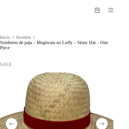
Saltar
al
Shopping
contenido
cart
Inicio
/
Hombre
/
Sombrero de paja – Mugiwara no Luffy – Straw Hat – One
Piece
SALE