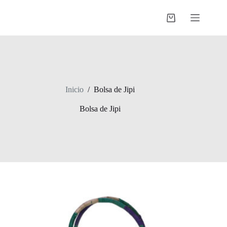
Saltar
al
Shopping
contenido
cart
Inicio
/
Bolsa de Jipi
Bolsa de Jipi