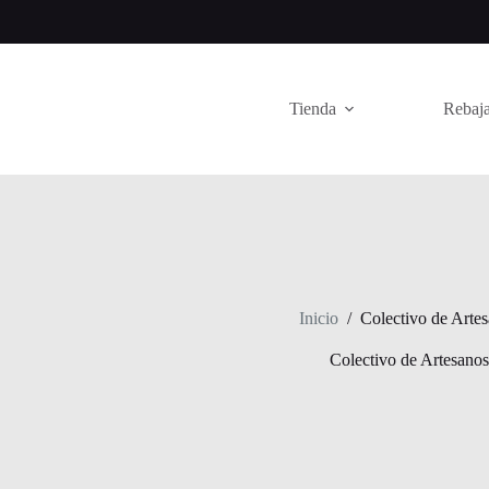
Saltar
al
contenido
Tienda
Rebaja
Inicio
/
Colectivo de Arte
Colectivo de Artesanos