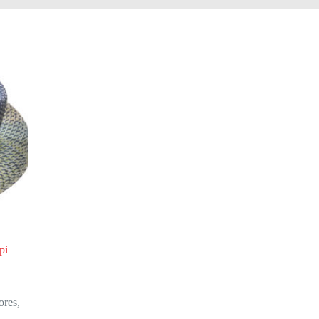
pi
ores
,