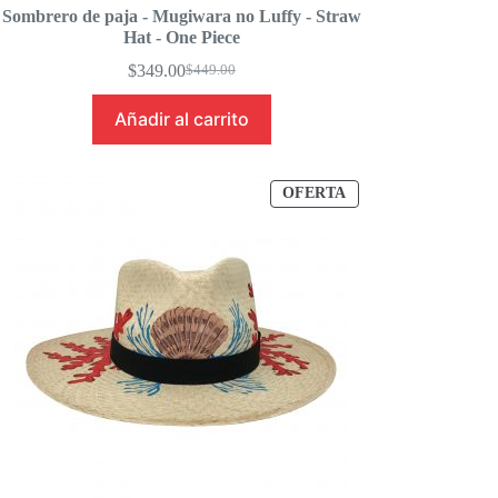
Sombrero de paja - Mugiwara no Luffy - Straw
Hat - One Piece
$
349.00
$
449.00
Original
Current
price
price
Añadir al carrito
was:
is:
$449.00.
$349.00.
PRODUCTO
OFERTA
EN
OFERTA