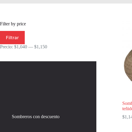
Filter by price
Precio
Precio
Filtrar
mínimo
máximo
Precio:
$1,040
—
$1,150
Somb
teñid
Sombreros con descuento
$
1,1