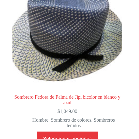
Sombrero Fedora de Palma de Jipi bicolor en blanco y
azul
$
1,049.00
Hombre
,
Sombrero de colores
,
Sombreros
teñidos
Este
Seleccionar opciones