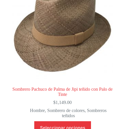
Sombrero Pachuco de Palma de Jipi teñido con Palo de
Tinte
$
1,149.00
Hombre
,
Sombrero de colores
,
Sombreros
teñidos
Este
Seleccionar opciones
producto