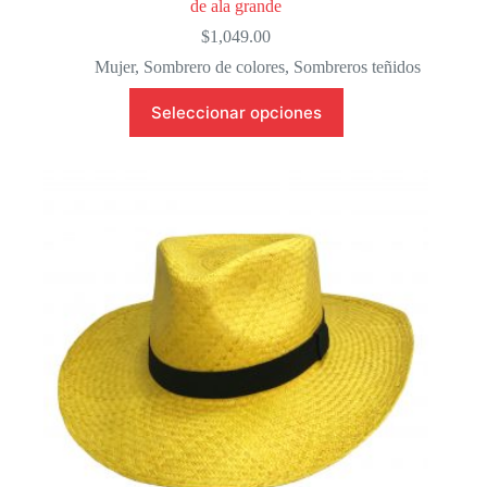
de ala grande
$
1,049.00
Mujer
,
Sombrero de colores
,
Sombreros teñidos
Este
Seleccionar opciones
producto
tiene
múltiples
variantes.
Las
opciones
se
pueden
elegir
en
la
página
de
producto