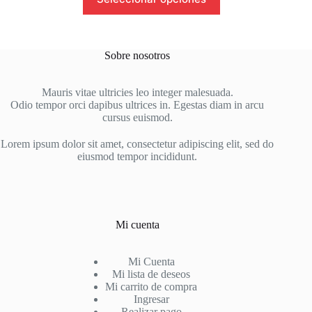
producto
tiene
múltiples
variantes.
Las
Sobre nosotros
opciones
se
pueden
Mauris vitae ultricies leo integer malesuada.
elegir
Odio tempor orci dapibus ultrices in. Egestas diam in arcu
en
cursus euismod.
la
página
Lorem ipsum dolor sit amet, consectetur adipiscing elit, sed do
de
eiusmod tempor incididunt.
producto
Mi cuenta
Mi Cuenta
Mi lista de deseos
Mi carrito de compra
Ingresar
Realizar pago