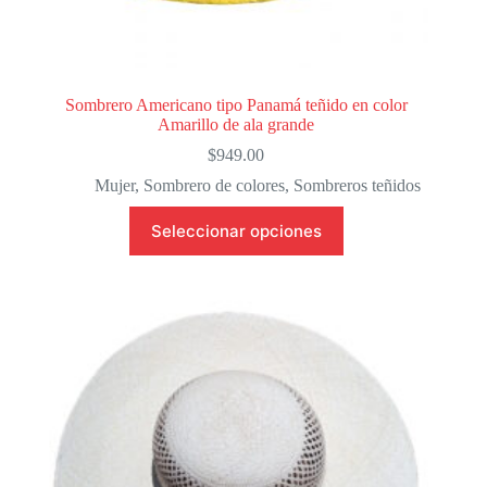
Sombrero Americano tipo Panamá teñido en color
Amarillo de ala grande
$
949.00
Mujer
,
Sombrero de colores
,
Sombreros teñidos
Este
Seleccionar opciones
producto
tiene
múltiples
variantes.
Las
opciones
se
pueden
elegir
en
la
página
de