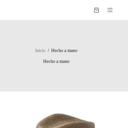
Saltar
al
Shopping
contenido
cart
Inicio
/
Hecho a mano
Hecho a mano