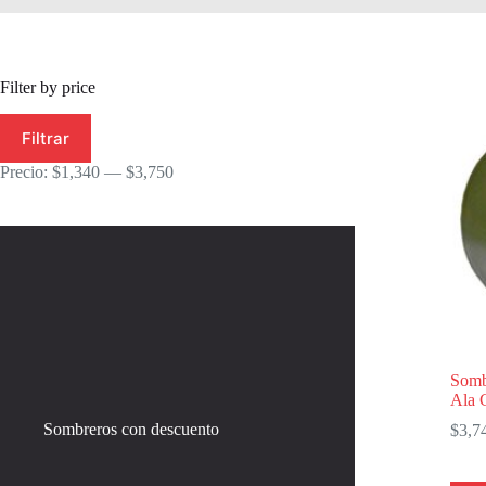
Filter by price
Precio
Precio
Filtrar
mínimo
máximo
Precio:
$1,340
—
$3,750
Somb
Ala 
Sombreros con descuento
$
3,7