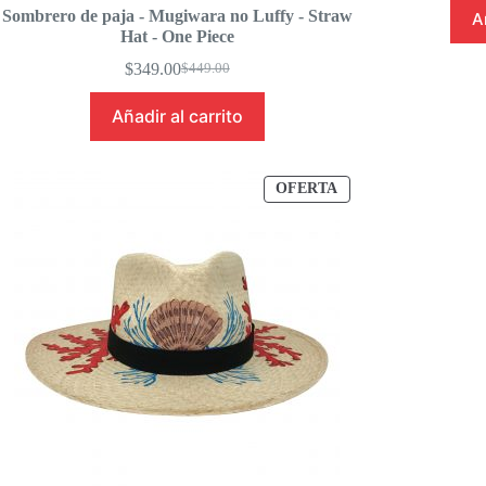
Sombrero de paja - Mugiwara no Luffy - Straw
A
Hat - One Piece
$
349.00
$
449.00
Original
Current
price
price
Añadir al carrito
was:
is:
$449.00.
$349.00.
PRODUCTO
OFERTA
EN
OFERTA