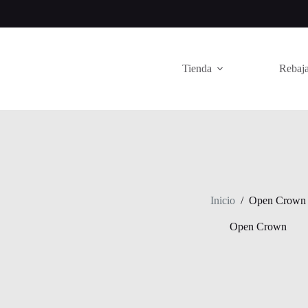
Saltar
al
contenido
Tienda
Rebaja
Inicio
/
Open Crown
Open Crown