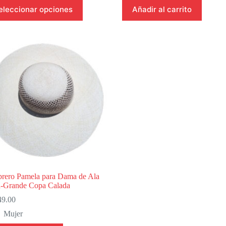
eleccionar opciones
Añadir al carrito
ucto
ples
ntes.
ones
en
r
na
ucto
rero Pamela para Dama de Ala
a-Grande Copa Calada
49.00
Mujer