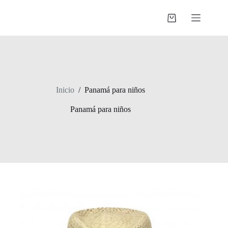
Saltar
al
Shopping
contenido
cart
Inicio
/
Panamá para niños
Panamá para niños