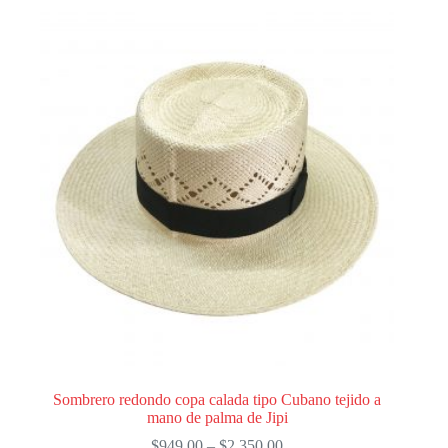
variantes.
Las
opciones
se
pueden
elegir
en
la
página
de
producto
Sombrero redondo copa calada tipo Cubano tejido a
mano de palma de Jipi
Price
$
949.00
–
$
2,350.00