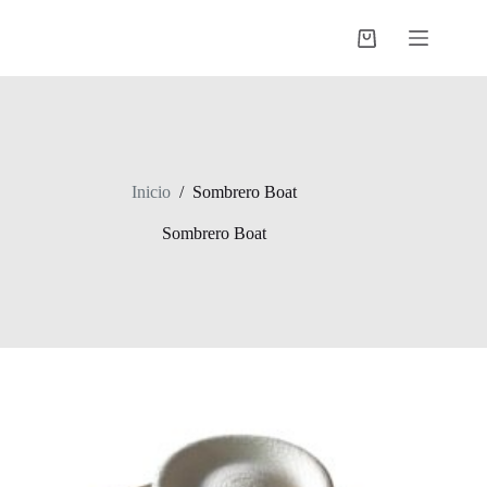
Saltar
al
Shopping
contenido
cart
Inicio
/
Sombrero Boat
Sombrero Boat