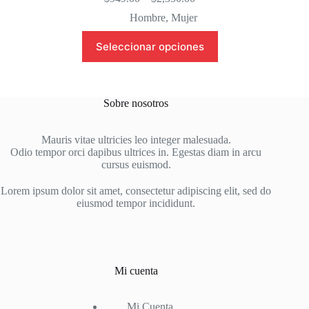
range:
Hombre
,
Mujer
$949.00
through
Este
Seleccionar opciones
$2,350.00
producto
tiene
múltiples
variantes.
Las
Sobre nosotros
opciones
se
pueden
Mauris vitae ultricies leo integer malesuada.
elegir
Odio tempor orci dapibus ultrices in. Egestas diam in arcu
en
cursus euismod.
la
página
Lorem ipsum dolor sit amet, consectetur adipiscing elit, sed do
de
eiusmod tempor incididunt.
producto
Mi cuenta
Mi Cuenta