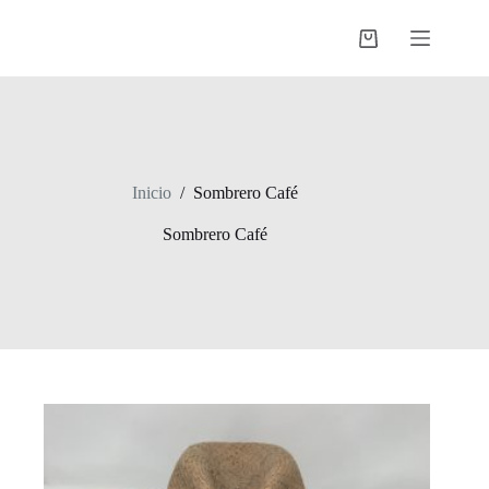
Saltar
al
Shopping
contenido
cart
Inicio
/
Sombrero Café
Sombrero Café