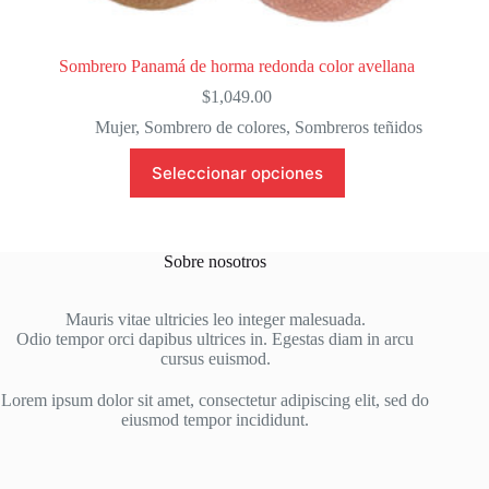
Sombrero Panamá de horma redonda color avellana
$
1,049.00
Mujer
,
Sombrero de colores
,
Sombreros teñidos
Este
Seleccionar opciones
producto
tiene
múltiples
variantes.
Las
Sobre nosotros
opciones
se
pueden
Mauris vitae ultricies leo integer malesuada.
elegir
Odio tempor orci dapibus ultrices in. Egestas diam in arcu
en
cursus euismod.
la
página
Lorem ipsum dolor sit amet, consectetur adipiscing elit, sed do
de
eiusmod tempor incididunt.
producto