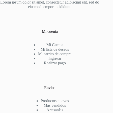
página
Lorem ipsum dolor sit amet, consectetur adipiscing elit, sed do
de
eiusmod tempor incididunt.
producto
Mi cuenta
Mi Cuenta
Mi lista de deseos
Mi carrito de compra
Ingresar
Realizar pago
Envíos
Productos nuevos
Más vendidos
Artesanías