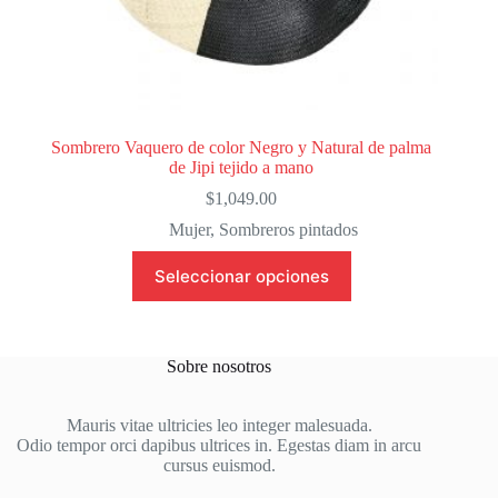
Sombrero Vaquero de color Negro y Natural de palma
de Jipi tejido a mano
$
1,049.00
Mujer
,
Sombreros pintados
Este
Seleccionar opciones
producto
tiene
múltiples
variantes.
Las
Sobre nosotros
opciones
se
pueden
Mauris vitae ultricies leo integer malesuada.
elegir
Odio tempor orci dapibus ultrices in. Egestas diam in arcu
en
cursus euismod.
la