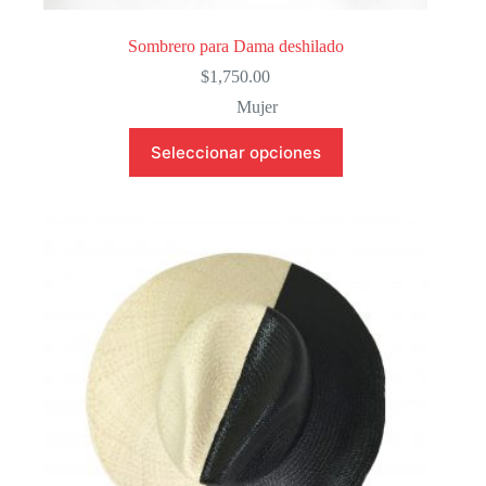
Sombrero para Dama deshilado
$
1,750.00
Mujer
Este
Seleccionar opciones
producto
tiene
múltiples
variantes.
Las
opciones
se
pueden
elegir
en
la
página
de
producto