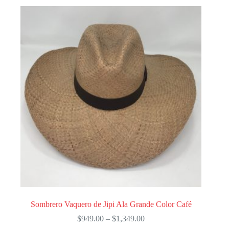
variantes.
Las
opciones
se
pueden
elegir
en
la
página
de
producto
Sombrero Vaquero de Jipi Ala Grande Color Café
Price
$
949.00
–
$
1,349.00
range: