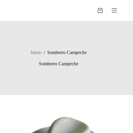
Saltar
al
Shopping
contenido
cart
Inicio
/
Sombrero Campeche
Sombrero Campeche