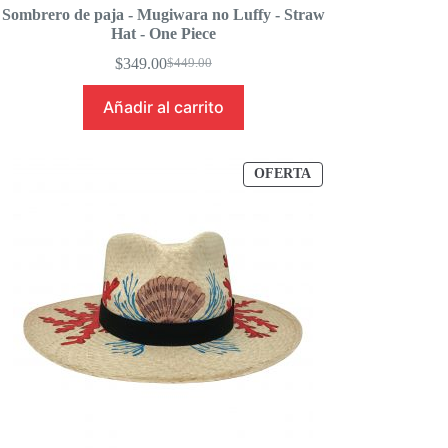
Sombrero de paja - Mugiwara no Luffy - Straw
Hat - One Piece
$
349.00
$
449.00
Original
Current
price
price
Añadir al carrito
was:
is:
$449.00.
$349.00.
PRODUCTO
OFERTA
EN
OFERTA