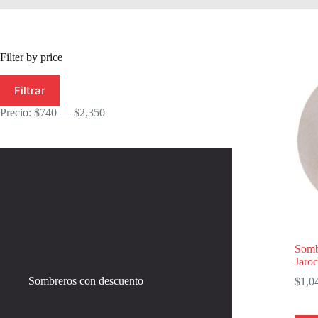
Filter by price
Precio
Precio
Filtrar
mínimo
máximo
Precio:
$740
—
$2,350
Somb
Jaro
Sombreros con descuento
$
1,0