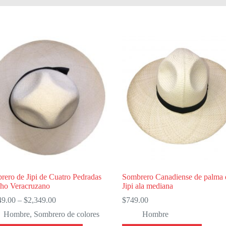
rero de Jipi de Cuatro Pedradas
Sombrero Canadiense de palma 
cho Veracruzano
Jipi ala mediana
Price
49.00
–
$
2,349.00
$
749.00
range:
Hombre
,
Sombrero de colores
Hombre
$1,049.00