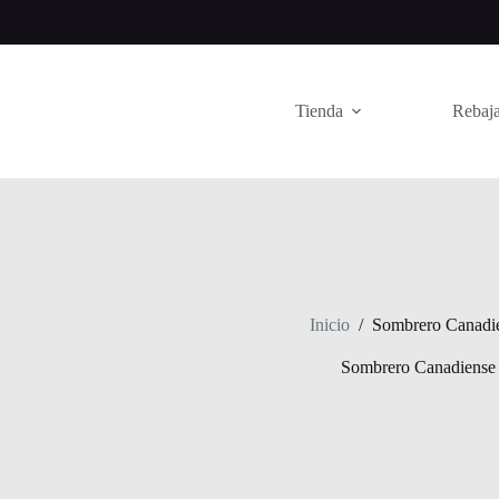
Saltar
al
contenido
Tienda
Rebaja
Inicio
/
Sombrero Canadi
Sombrero Canadiense