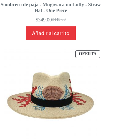
Sombrero de paja - Mugiwara no Luffy - Straw
Hat - One Piece
$
349.00
$
449.00
Original
Current
price
price
Añadir al carrito
was:
is:
$449.00.
$349.00.
PRODUCTO
OFERTA
EN
OFERTA