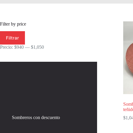
Filter by price
Precio
Precio
Filtrar
mínimo
máximo
Precio:
$940
—
$1,050
Somb
teñid
Sombreros con descuento
$
1,0