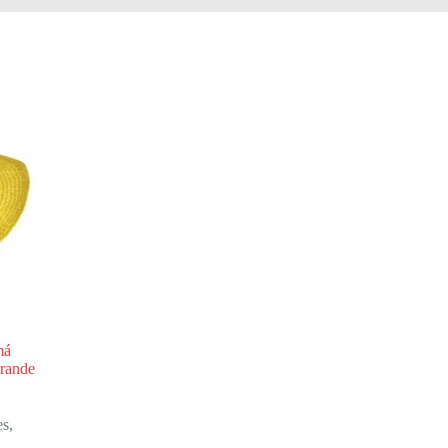
má
grande
es
,