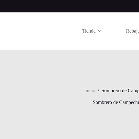
Saltar
al
contenido
Tienda
Rebaja
Inicio
/
Sombrero de Cam
Sombrero de Campech