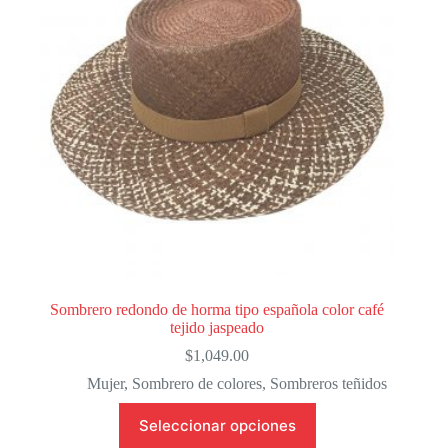
Sombrero redondo de horma tipo española color café
tejido jaspeado
$
1,049.00
Mujer
,
Sombrero de colores
,
Sombreros teñidos
Este
Seleccionar opciones
producto
tiene