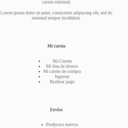
en
cursus euismod.
la
página
Lorem ipsum dolor sit amet, consectetur adipiscing elit, sed do
de
eiusmod tempor incididunt.
producto
Mi cuenta
Mi Cuenta
Mi lista de deseos
Mi carrito de compra
Ingresar
Realizar pago
Envíos
Productos nuevos