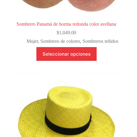
Sombrero Panamá de horma redonda color avellana
$
1,049.00
Mujer
,
Sombrero de colores
,
Sombreros teñidos
Este
Seleccionar opciones
producto
tiene
múltiples
variantes.
Las
opciones
se
pueden
elegir
en
la
página
de
producto