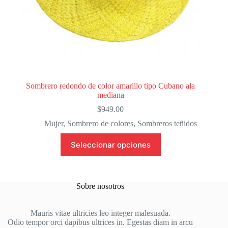
Sombrero redondo de color amarillo tipo Cubano ala
mediana
$
949.00
Mujer
,
Sombrero de colores
,
Sombreros teñidos
Este
Seleccionar opciones
producto
tiene
múltiples
variantes.
Las
Sobre nosotros
opciones
se
pueden
Mauris vitae ultricies leo integer malesuada.
elegir
Odio tempor orci dapibus ultrices in. Egestas diam in arcu