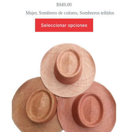
$
949.00
Mujer
,
Sombrero de colores
,
Sombreros teñidos
Este
Seleccionar opciones
producto
tiene
múltiples
variantes.
Las
opciones
se
pueden
elegir
en
la
página
de
producto