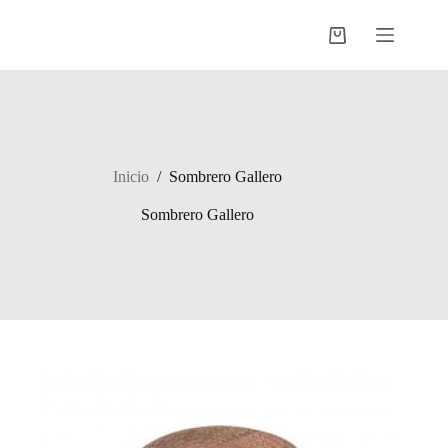
Saltar
al
Shopping
contenido
cart
Inicio
/
Sombrero Gallero
Sombrero Gallero