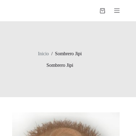
Saltar
al
Shopping
contenido
cart
Inicio
/
Sombrero Jipi
Sombrero Jipi