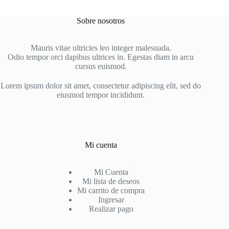
variantes.
Las
Sobre nosotros
opciones
se
pueden
Mauris vitae ultricies leo integer malesuada.
elegir
Odio tempor orci dapibus ultrices in. Egestas diam in arcu
en
cursus euismod.
la
página
Lorem ipsum dolor sit amet, consectetur adipiscing elit, sed do
de
eiusmod tempor incididunt.
producto
Mi cuenta
Mi Cuenta
Mi lista de deseos
Mi carrito de compra
Ingresar
Realizar pago