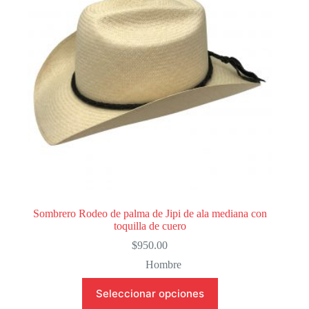
Sombrero Rodeo de palma de Jipi de ala mediana con
toquilla de cuero
$
950.00
Hombre
Este
Seleccionar opciones
producto
tiene