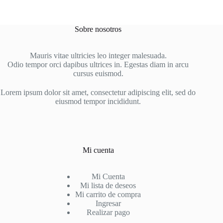
múltiples
variantes.
Las
Sobre nosotros
opciones
se
pueden
Mauris vitae ultricies leo integer malesuada.
elegir
Odio tempor orci dapibus ultrices in. Egestas diam in arcu
en
cursus euismod.
la
página
Lorem ipsum dolor sit amet, consectetur adipiscing elit, sed do
de
eiusmod tempor incididunt.
producto
Mi cuenta
Mi Cuenta
Mi lista de deseos
Mi carrito de compra
Ingresar
Realizar pago