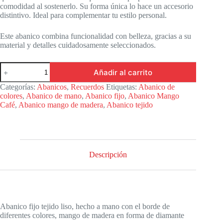
comodidad al sostenerlo. Su forma única lo hace un accesorio
distintivo. Ideal para complementar tu estilo personal.
Este abanico combina funcionalidad con belleza, gracias a su
material y detalles cuidadosamente seleccionados.
Abanico
Añadir al carrito
fijo
tejido
Categorías:
Abanicos
,
Recuerdos
Etiquetas:
Abanico de
liso
colores
,
Abanico de mano
,
Abanico fijo
,
Abanico Mango
hecho
Café
,
Abanico mango de madera
,
Abanico tejido
a
mano
borde
entrelazado
de
colores
Descripción
mango
tipo
diamante
cantidad
Abanico fijo tejido liso, hecho a mano con el borde de
diferentes colores, mango de madera en forma de diamante