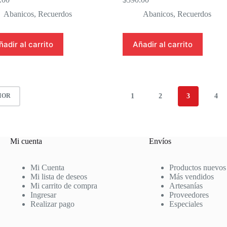
Abanicos
,
Recuerdos
Abanicos
,
Recuerdos
ñadir al carrito
Añadir al carrito
1
2
3
4
IOR
Mi cuenta
Envíos
Mi Cuenta
Productos nuevos
Mi lista de deseos
Más vendidos
Mi carrito de compra
Artesanías
Ingresar
Proveedores
Realizar pago
Especiales