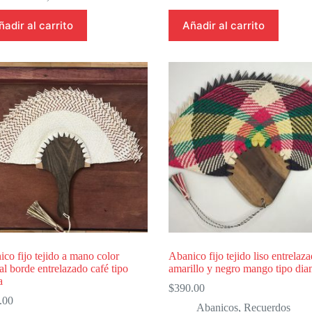
ñadir al carrito
Añadir al carrito
co fijo tejido a mano color
Abanico fijo tejido liso entrelaz
al borde entrelazado café tipo
amarillo y negro mango tipo dia
a
$
390.00
.00
Abanicos
,
Recuerdos