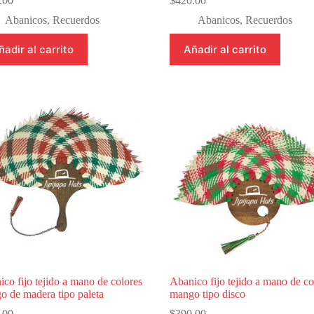
.00
$
420.00
Abanicos
,
Recuerdos
Abanicos
,
Recuerdos
ñadir al carrito
Añadir al carrito
co fijo tejido a mano de colores
Abanico fijo tejido a mano de co
o de madera tipo paleta
mango tipo disco
.00
$
390.00