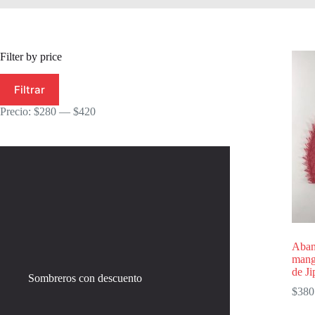
Filter by price
Precio
Precio
Filtrar
mínimo
máximo
Precio:
$280
—
$420
Abani
mang
de Ji
Sombreros con descuento
$
380