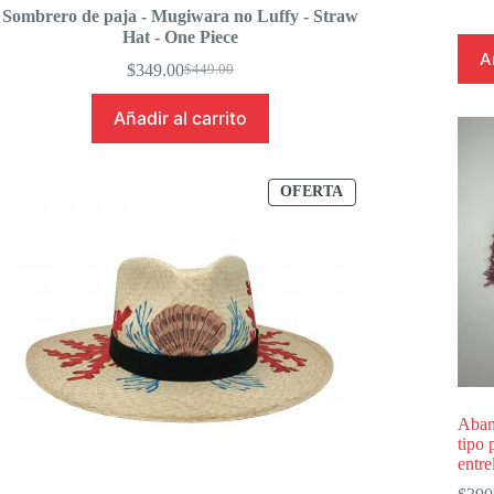
Sombrero de paja - Mugiwara no Luffy - Straw
Hat - One Piece
A
$
349.00
$
449.00
Original
Current
price
price
Añadir al carrito
was:
is:
$449.00.
$349.00.
PRODUCTO
OFERTA
EN
OFERTA
Aban
tipo 
entre