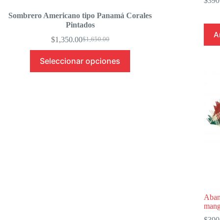
$
390
Sombrero Americano tipo Panamá Corales
Pintados
A
$
1,350.00
$
1,650.00
Original
Current
price
price
Seleccionar opciones
was:
is:
$1,650.00.
$1,350.00.
Abani
mang
$
390