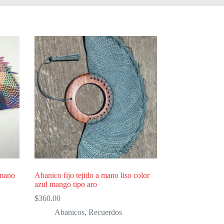
 mano
Abanico fijo tejido a mano liso color
azul mango tipo aro
$
360.00
Abanicos
,
Recuerdos