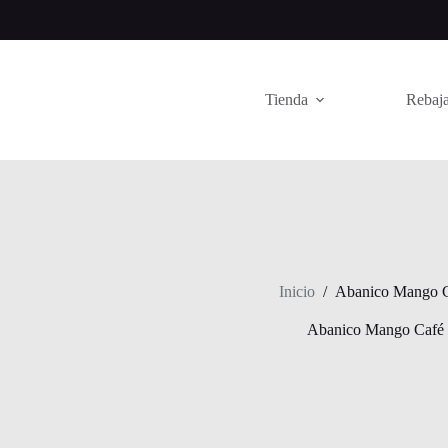
Saltar
al
contenido
Tienda
Rebaja
Inicio
/
Abanico Mango 
Abanico Mango Café