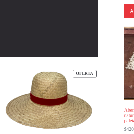
A
PRODUCTO
OFERTA
EN
OFERTA
Abani
natur
palet
$
420