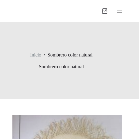
Saltar
al
Shopping
contenido
cart
Inicio
/
Sombrero color natural
Sombrero color natural