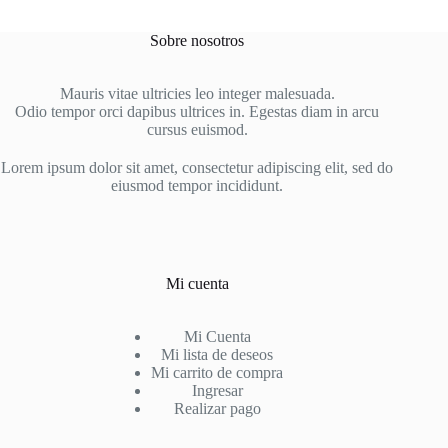
variantes.
Las
Sobre nosotros
opciones
se
pueden
Mauris vitae ultricies leo integer malesuada.
elegir
Odio tempor orci dapibus ultrices in. Egestas diam in arcu
en
cursus euismod.
la
página
Lorem ipsum dolor sit amet, consectetur adipiscing elit, sed do
de
eiusmod tempor incididunt.
producto
Mi cuenta
Mi Cuenta
Mi lista de deseos
Mi carrito de compra
Ingresar
Realizar pago