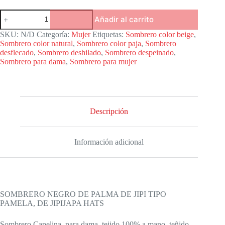
Sombrero
Añadir al carrito
para
Dama
SKU:
N/D
Categoría:
Mujer
Etiquetas:
Sombrero color beige
,
deshilado
Sombrero color natural
,
Sombrero color paja
,
Sombrero
de
desflecado
,
Sombrero deshilado
,
Sombrero despeinado
,
color
Sombrero para dama
,
Sombrero para mujer
paja
cantidad
Descripción
Información adicional
SOMBRERO NEGRO DE PALMA DE JIPI TIPO
PAMELA, DE JIPIJAPA HATS
Sombrero Capelina, para dama, tejido 100% a mano, teñido