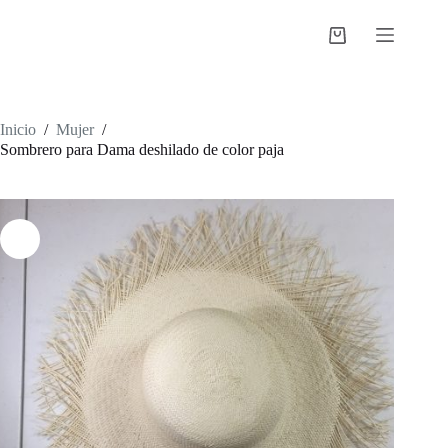
Saltar
al
Shopping
contenido
cart
Inicio
/
Mujer
/
Sombrero para Dama deshilado de color paja