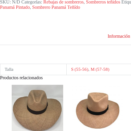
SKU:
N/D
Categorías:
Rebajas de sombreros
,
Sombreros teñidos
Etiqu
teñido
Panamá Pintado
,
Sombrero Panamá Teñído
en
azules
cantidad
Información 
Talla
S (55-56)
,
M (57-58)
Productos relacionados