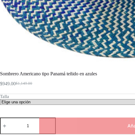
Sombrero Americano tipo Panamá teñido en azules
$
949.00
$
1,149.00
Original
Current
price
price
Talla
was:
is:
$1,149.00.
$949.00.
Sombrero
Americano
Aña
tipo
Panamá