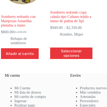
Sombrero redondo copa
Sombrero redondo con
calada tipo Cubano tejido a
Mariposas Amarillas
mano de palma de Jipi
pintadas a mano
Price
$
949.00
–
$
2,350.00
range:
$
800.00
$
1,100.00
Original
Current
Hombre
,
Mujer
$949.00
price
price
Rebajas de
through
was:
is:
sombreros
$2,350.00
$1,100.00.
$800.00.
Este
Seleccionar
Añadir al carrito
producto
opciones
tiene
múltiples
variantes.
Las
opciones
Mi cuenta
Envíos
se
pueden
Mi Cuenta
Productos nuevos
elegir
Mi lista de deseos
Más vendidos
en
Mi carrito de compra
Artesanías
la
Ingresar
Proveedores
página
Realizar pago
Especiales
de