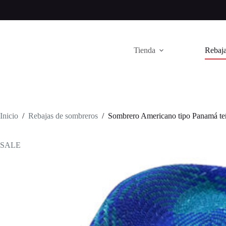
Saltar
al
contenido
Tienda
Rebaja
Inicio
/
Rebajas de sombreros
/
Sombrero Americano tipo Panamá teñ
SALE