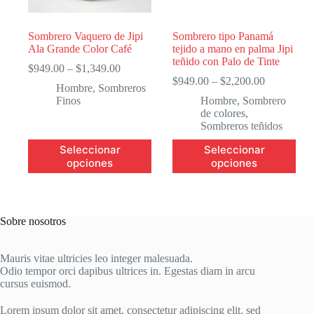
Sombrero Vaquero de Jipi
Sombrero tipo Panamá
Ala Grande Color Café
tejido a mano en palma Jipi
teñido con Palo de Tinte
Price
$
949.00
–
$
1,349.00
range:
Price
$
949.00
–
$
2,200.00
Hombre
,
Sombreros
$949.00
range:
Finos
Hombre
,
Sombrero
through
$949.00
de colores
,
$1,349.00
through
Sombreros teñidos
$2,200.00
Este
Este
Seleccionar
Seleccionar
producto
producto
opciones
opciones
tiene
tiene
múltiples
múltiples
variantes.
variantes.
Las
Las
opciones
opciones
Sobre nosotros
se
se
pueden
pueden
Mauris vitae ultricies leo integer malesuada.
elegir
elegir
Odio tempor orci dapibus ultrices in. Egestas diam in arcu
en
en
cursus euismod.
la
la
página
página
de
de
Lorem ipsum dolor sit amet, consectetur adipiscing elit, sed