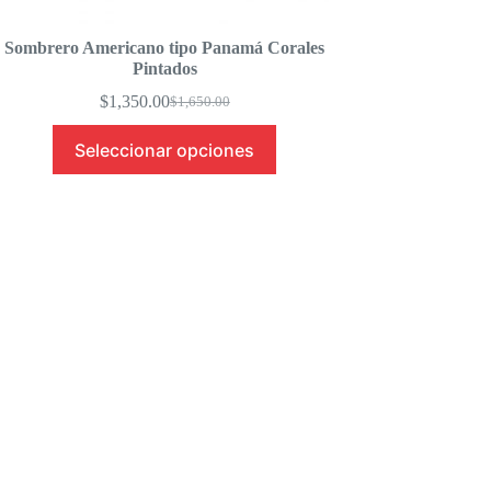
Sombrero Americano tipo Panamá Corales
Pintados
$
1,350.00
$
1,650.00
Original
Current
price
price
Seleccionar opciones
was:
is:
$1,650.00.
$1,350.00.