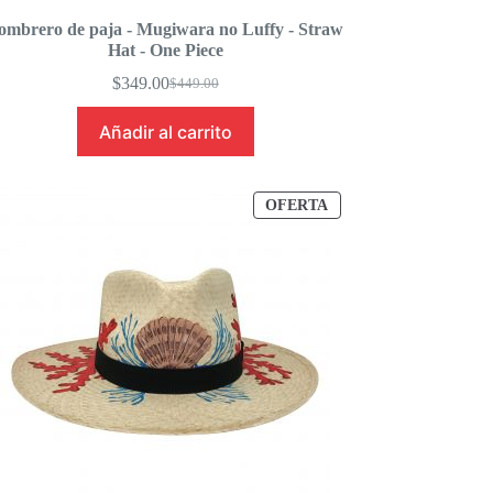
ombrero de paja - Mugiwara no Luffy - Straw
Hat - One Piece
$
349.00
$
449.00
Original
Current
price
price
Añadir al carrito
was:
is:
$449.00.
$349.00.
PRODUCTO
OFERTA
EN
OFERTA