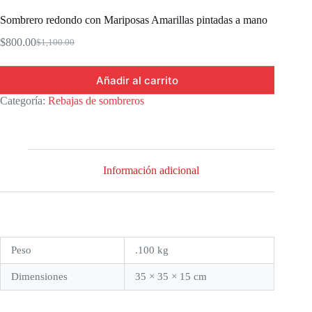
Sombrero redondo con Mariposas Amarillas pintadas a mano
$
800.00
$
1,100.00
Original
Current
price
price
was:
is:
Añadir al carrito
$1,100.00.
$800.00.
Categoría:
Rebajas de sombreros
Información adicional
Peso
.100 kg
Dimensiones
35 × 35 × 15 cm