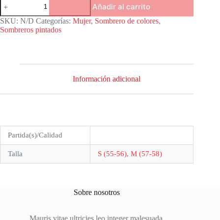
Sombrero
Añadir al carrito
redondo
de
SKU:
N/D
Categorías:
Mujer
,
Sombrero de colores
,
color
Sombreros pintados
natural
y
chocolate
tejido
a
mano
Información adicional
de
palma
de
jipi
cantidad
Partida(s)/Calidad
Talla
S (55-56)
,
M (57-58)
Sobre nosotros
Mauris vitae ultricies leo integer malesuada.